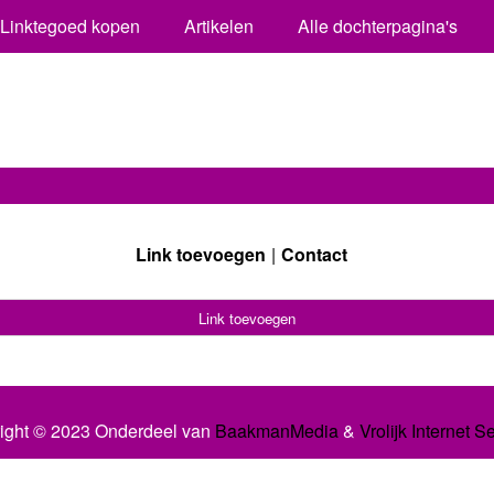
Linktegoed kopen
Artikelen
Alle dochterpagina's
Link toevoegen
Contact
Link toevoegen
ight © 2023 Onderdeel van
BaakmanMedia
&
Vrolijk Internet S